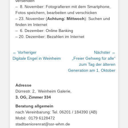
versenden
– 8. November: Fotografieren mit dem Smartphone,
Fotos speichern, bearbeiten und verschicken
– 23. November (
Achtung: Mittwoch
): Suchen und
finden im Internet
– 6. Dezember: Online Banking
– 20. Dezember: Bezahlen im Internet
Beitragsnavigation
← Vorheriger
Nächster →
Vorheriger
Nächster
Digitale Engel in Weinheim
„Freier Gehweg für alle“
Beitrag:
Beitrag:
zum Tag der älteren
Generation am 1. Oktober
Adresse
Dürrestr. 2, Weinheim Galerie,
3. OG, Zimmer 334
Beratung allgemein
nach Vereinbarung: Tel. 06201 / 184390 (AB)
Mobil: 0179 6128472
stadtseniorenrat@ssr-whm.de