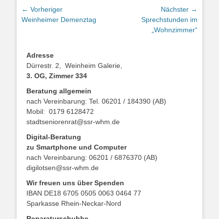
Beitragsnavigation
← Vorheriger
Nächster →
Vorheriger
Nächster
Weinheimer Demenztag
Sprechstunden im
Beitrag:
Beitrag:
„Wohnzimmer“
Adresse
Dürrestr. 2, Weinheim Galerie,
3. OG, Zimmer 334
Beratung allgemein
nach Vereinbarung: Tel. 06201 / 184390 (AB)
Mobil: 0179 6128472
stadtseniorenrat@ssr-whm.de
Digital-Beratung
zu Smartphone und Computer
nach Vereinbarung: 06201 / 6876370 (AB)
digilotsen@ssr-whm.de
Wir freuen uns über Spenden
IBAN DE18 6705 0505 0063 0464 77
Sparkasse Rhein-Neckar-Nord
Reparaturschubbe