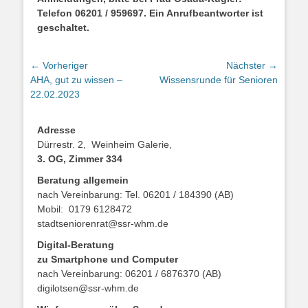
Telefon 06201 / 959697. Ein Anrufbeantworter ist
geschaltet.
Beitragsnavigation
← Vorheriger
Nächster →
Vorheriger
Nächster
AHA, gut zu wissen –
Wissensrunde für Senioren
Beitrag:
Beitrag:
22.02.2023
Adresse
Dürrestr. 2, Weinheim Galerie,
3. OG, Zimmer 334
Beratung allgemein
nach Vereinbarung: Tel. 06201 / 184390 (AB)
Mobil: 0179 6128472
stadtseniorenrat@ssr-whm.de
Digital-Beratung
zu Smartphone und Computer
nach Vereinbarung: 06201 / 6876370 (AB)
digilotsen@ssr-whm.de