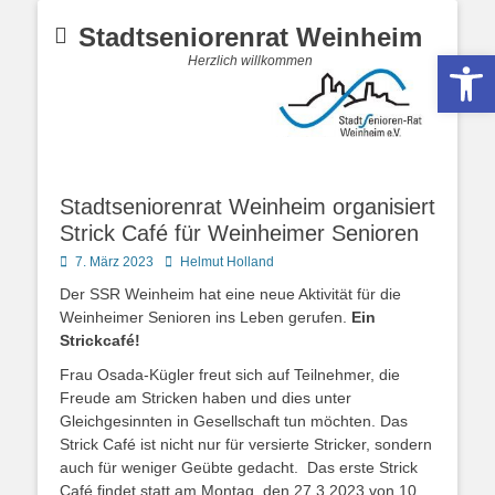
Stadtseniorenrat Weinheim
Werkzeugle
Herzlich willkommen
Stadtseniorenrat Weinheim organisiert
Strick Café für Weinheimer Senioren
Posted
Autor
7. März 2023
Helmut Holland
on
Der SSR Weinheim hat eine neue Aktivität für die
Weinheimer Senioren ins Leben gerufen.
Ein
Strickcafé!
Frau Osada-Kügler freut sich auf Teilnehmer, die
Freude am Stricken haben und dies unter
Gleichgesinnten in Gesellschaft tun möchten. Das
Strick Café ist nicht nur für versierte Stricker, sondern
auch für weniger Geübte gedacht. Das erste Strick
Café findet statt am Montag, den 27.3.2023 von 10