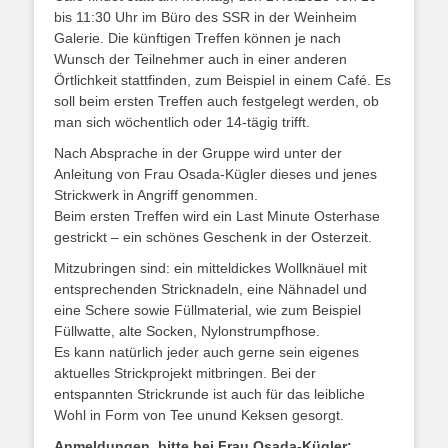
bis 11:30 Uhr im Büro des SSR in der Weinheim
Galerie. Die künftigen Treffen können je nach
Wunsch der Teilnehmer auch in einer anderen
Örtlichkeit stattfinden, zum Beispiel in einem Café. Es
soll beim ersten Treffen auch festgelegt werden, ob
man sich wöchentlich oder 14-tägig trifft.
Nach Absprache in der Gruppe wird unter der
Anleitung von Frau Osada-Kügler dieses und jenes
Strickwerk in Angriff genommen.
Beim ersten Treffen wird ein Last Minute Osterhase
gestrickt – ein schönes Geschenk in der Osterzeit.
Mitzubringen sind: ein mitteldickes Wollknäuel mit
entsprechenden Stricknadeln, eine Nähnadel und
eine Schere sowie Füllmaterial, wie zum Beispiel
Füllwatte, alte Socken, Nylonstrumpfhose.
Es kann natürlich jeder auch gerne sein eigenes
aktuelles Strickprojekt mitbringen. Bei der
entspannten Strickrunde ist auch für das leibliche
Wohl in Form von Tee unund Keksen gesorgt.
Anmeldungen, bitte bei Frau Osada-Kügler: