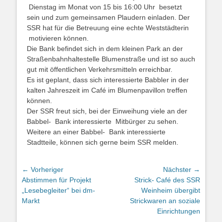
Dienstag im Monat von 15 bis 16:00 Uhr besetzt
sein und zum gemeinsamen Plaudern einladen. Der
SSR hat für die Betreuung eine echte Weststädterin
motivieren können.
Die Bank befindet sich in dem kleinen Park an der
Straßenbahnhaltestelle Blumenstraße und ist so auch
gut mit öffentlichen Verkehrsmitteln erreichbar.
Es ist geplant, dass sich interessierte Babbler in der
kalten Jahreszeit im Café im Blumenpavillon treffen
können.
Der SSR freut sich, bei der Einweihung viele an der
Babbel- Bank interessierte Mitbürger zu sehen.
Weitere an einer Babbel- Bank interessierte
Stadtteile, können sich gerne beim SSR melden.
Beitragsnavigation
← Vorheriger
Nächster →
Vorheriger
Nächster
Abstimmen für Projekt
Strick- Café des SSR
Beitrag:
Beitrag:
„Lesebegleiter“ bei dm-
Weinheim übergibt
Markt
Strickwaren an soziale
Einrichtungen