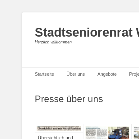
Stadtseniorenrat
Herzlich willkommen
Primäres Menü
Zum
Startseite
Über uns
Angebote
Proj
Inhalt
springen
Presse über uns
Übersichtlich und